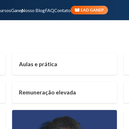
ursos
Ganep
Nosso Blog
FAQ
Contato
EAD GANEP
Aulas e prática
Remuneração elevada