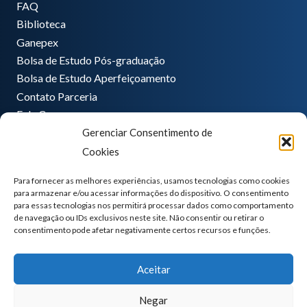
FAQ
Biblioteca
Ganepex
Bolsa de Estudo Pós-graduação
Bolsa de Estudo Aperfeiçoamento
Contato Parceria
Fale Conosco
Gerenciar Consentimento de
Encarregado de dados
Cookies
Pedro Hong
informatica@ganeplar.com.br
Para fornecer as melhores experiências, usamos tecnologias como cookies
para armazenar e/ou acessar informações do dispositivo. O consentimento
para essas tecnologias nos permitirá processar dados como comportamento
de navegação ou IDs exclusivos neste site. Não consentir ou retirar o
consentimento pode afetar negativamente certos recursos e funções.
Aceitar
Negar