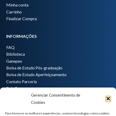
Minha conta
Carrinho
Finalizar Compra
INFORMAÇÕES
FAQ
Biblioteca
Ganepex
Bolsa de Estudo Pós-graduação
Bolsa de Estudo Aperfeiçoamento
Contato Parceria
Fale Conosco
Gerenciar Consentimento de
Encarregado de dados
Cookies
Pedro Hong
informatica@ganeplar.com.br
Para fornecer as melhores experiências, usamos tecnologias como cookies