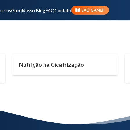
ursos
Ganep
Nosso Blog
FAQ
Contato
EAD GANEP
Nutrição na Cicatrização