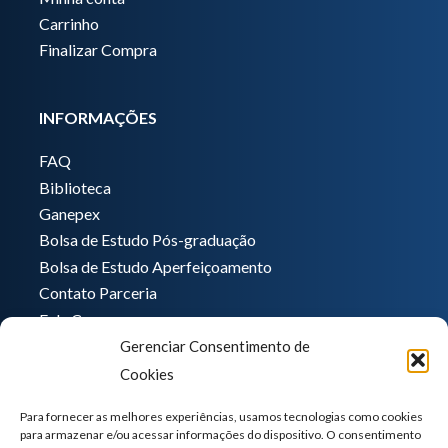
Carrinho
Finalizar Compra
INFORMAÇÕES
FAQ
Biblioteca
Ganepex
Bolsa de Estudo Pós-graduação
Bolsa de Estudo Aperfeiçoamento
Contato Parceria
Fale Conosco
Gerenciar Consentimento de
Encarregado de dados
Cookies
Pedro Hong
informatica@ganeplar.com.br
Para fornecer as melhores experiências, usamos tecnologias como cookies
para armazenar e/ou acessar informações do dispositivo. O consentimento