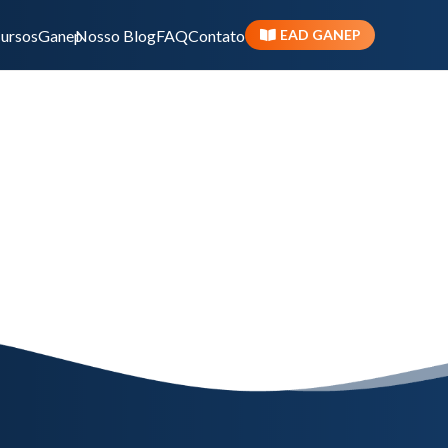
ursos
Ganep
Nosso Blog
FAQ
Contato
EAD GANEP