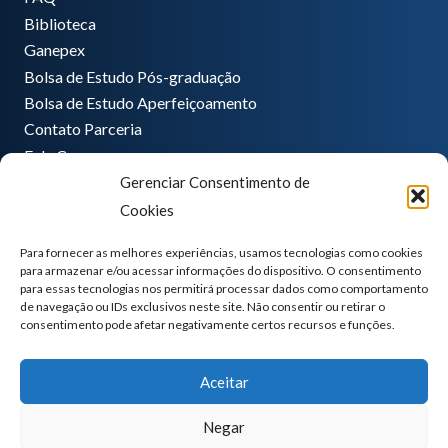
Biblioteca
Ganepex
Bolsa de Estudo Pós-graduação
Bolsa de Estudo Aperfeiçoamento
Contato Parceria
Fale Conosco
Gerenciar Consentimento de
Encarregado de dados
Cookies
Pedro Hong
informatica@ganeplar.com.br
Para fornecer as melhores experiências, usamos tecnologias como cookies
para armazenar e/ou acessar informações do dispositivo. O consentimento
para essas tecnologias nos permitirá processar dados como comportamento
de navegação ou IDs exclusivos neste site. Não consentir ou retirar o
consentimento pode afetar negativamente certos recursos e funções.
Aceitar
Negar