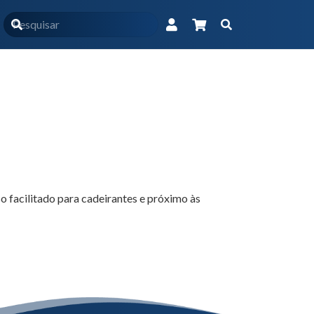
Início
Produtos
Pós-graduação
ico-Prático em Terapia Nutricional
Aulas e prática
o facilitado para cadeirantes e próximo às