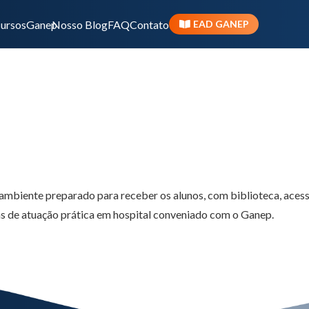
ursos
Ganep
Nosso Blog
FAQ
Contato
EAD GANEP
Pós-Graduação Teór
 ambiente preparado para receber os alunos, com biblioteca, acess
as de atuação prática em hospital conveniado com o Ganep.