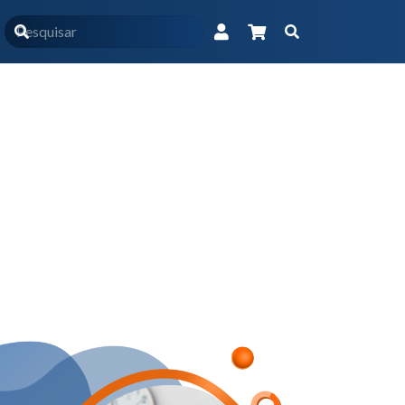
Início
Produtos
Extensão
Imersão em Obesidade e Emagrecimento ONLINE
ipal – Imersão em Obesidade e Emagrecimento ONLINE