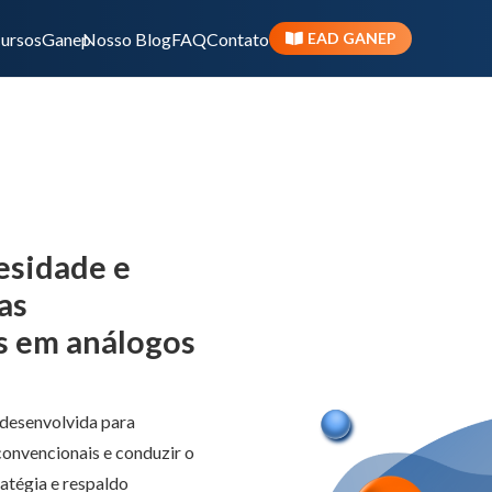
ursos
Ganep
Nosso Blog
FAQ
Contato
EAD GANEP
Emagrecimento ONLINE
Banner Princ
esidade e
as
es em análogos
 desenvolvida para
convencionais e conduzir o
atégia e respaldo