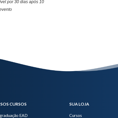
vel por 30 dias após 10
 evento
SOS CURSOS
SUA LOJA
graduação EAD
Cursos