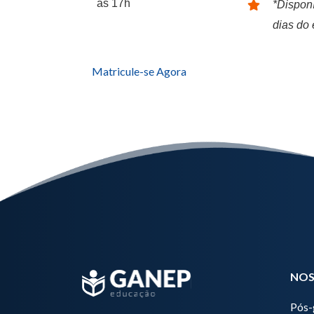
às 17h
*Disponí
dias do
Matricule-se Agora
NOS
Pós-