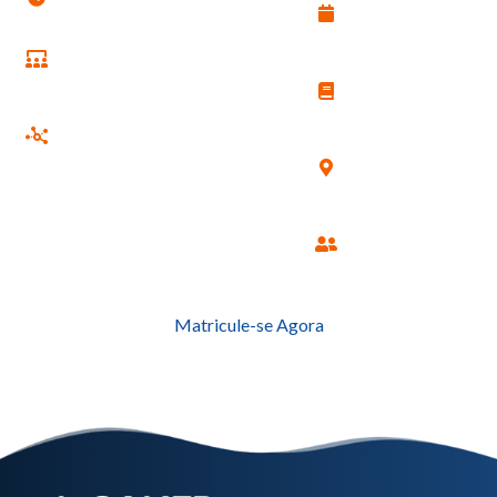
meses
Modalidade:
Semipresencial
TCC:
Opcional
Encontros:
1 final de
semana por mês
Local:
Juiz de
Fora
Processo
Seletivo
Matricule-se Agora