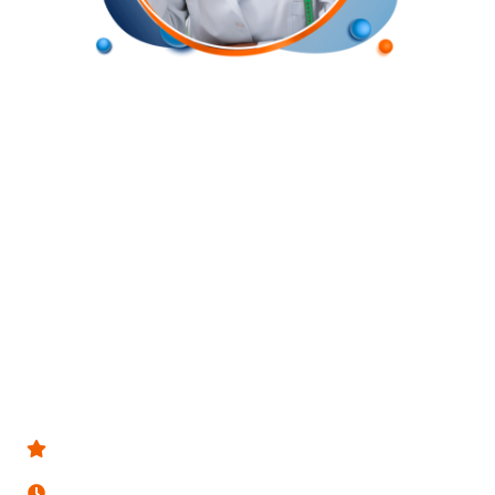
Pós-Graduação Lato Sensu
NUTRIÇÃO CLÍNICA
APLICADA AO CONSULTÓRIO
O curso de Nutrição Clínica Aplicada ao Consultório é
uma pós-graduação para nutricionistas que desejam
aprimorar seus conhecimentos e habilidades para lidar
com pacientes em diferentes situações clínicas, com
intervenções nutricionais personalizadas e baseadas
em evidências científicas.
Próxima turma:
Outubro 2023
Carga horária:
378 horas
Duração:
19