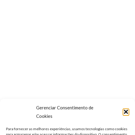
Nutricional
na
Insuficiência
Aplicar cupom
Hepática
quantidade
Subtotal
R$
330,00
Total
R$
330,00
Gerenciar Consentimento de
Cookies
Continuar para Finalização
Para fornecer as melhores experiências, usamos tecnologias como cookies
para armazenar e/ou acessar informações do dispositivo. O consentimento