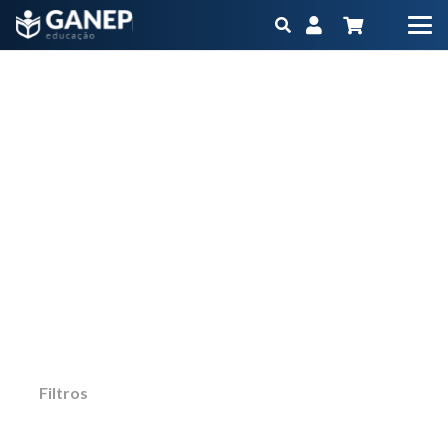
remissão do diabetes tipo 2
Início
Produtos marcados com a tag “remissão do diabetes tipo 2”
Não importa qual é o seu objetivo ou momento
na carreira, o Ganep tem o Programa
Educacional na medida para você
Filtros